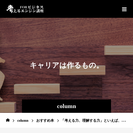
キ
ャ
リ
ア
は
作
る
も
の
。
column
column
おすすめ本
「考える力、理解する力」といえば、この7冊をこの順番で読みましょう。