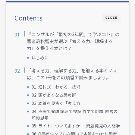
Contents
CLOSE
『コンサルが「最初の3年間」で学ぶコト』の
著者高松智史が選ぶ「考える力、理解する
力」を鍛える本とは？
はじめに
「考える力、理解する力」を鍛える本といえ
ば、この7冊をこの順番で読みましょう。
01: 畑村式「わかる」技術
02: 頭がよくなる思考術
03: 本質を見抜く「考え方」
04: 直感で発想 論理で検証 哲学で跳躍: 経営の
知的思考
05: ライト、ついてますか ‐ 問題発見の人間学
06: Q思考――シンプルな問いで本質をつかむ思考