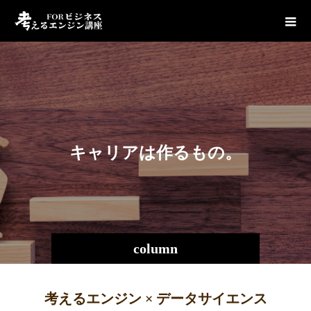
キ
ャ
リ
ア
は
作
る
も
の
。
column
考えるエンジン × データサイエンス