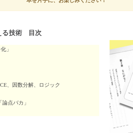
本を片手に、お楽しみください！
える技術 目次
チ化」
」
」
ECE、因数分解、ロジック
「論点バカ」
」