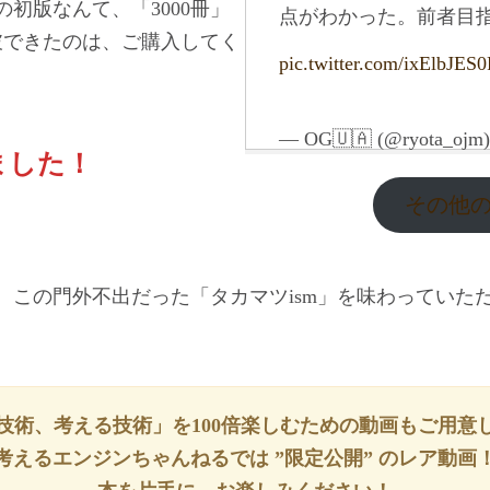
初版なんて、「3000冊」
点がわかった。前者目
破できたのは、ご購入してく
pic.twitter.com/ixElbJES0
— OG🇺🇦 (@ryota_ojm
ました！
その他の
、この門外不出だった「タカマツism」を味わっていた
技術、考える技術」を100倍楽しむための動画もご用意
考えるエンジンちゃんねるでは ”限定公開” のレア動画