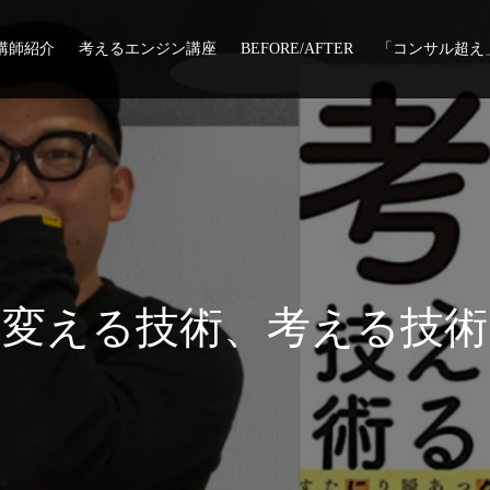
講師紹介
考えるエンジン講座
BEFORE/AFTER
「コンサル超え
変
え
る
技
術
、
考
え
る
技
術