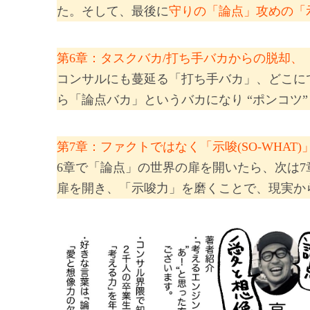
た。そして、最後に
守りの「論点」攻めの「
第6章：タスクバカ/打ち手バカからの脱却、
コンサルにも蔓延る「打ち手バカ」、どこにで
ら「論点バカ」というバカになり “ポンコツ
第7章：ファクトではなく「示唆(SO‐WHAT)
6章で「論点」の世界の扉を開いたら、次は7
扉を開き、「示唆力」を磨くことで、現実か