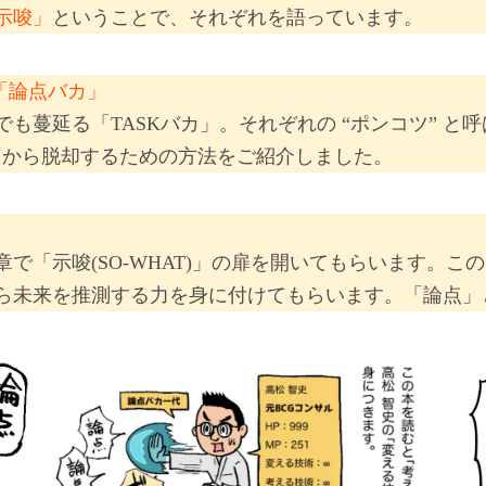
示唆」
ということで、それぞれを語っています。
「論点バカ」
も蔓延る「TASKバカ」。それぞれの “ポンコツ” と
” から脱却するための方法をご紹介しました。
」
章で「示唆(SO‐WHAT)」の扉を開いてもらいます。
ら未来を推測する力を身に付けてもらいます。「論点」