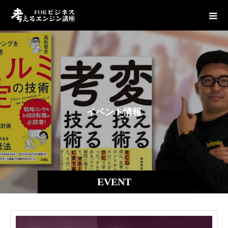
イ
ベ
ン
ト
情
報
EVENT