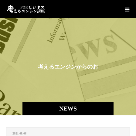
考
え
る
エ
ン
ジ
ン
か
ら
の
お
知
ら
NEWS
2021.08.06